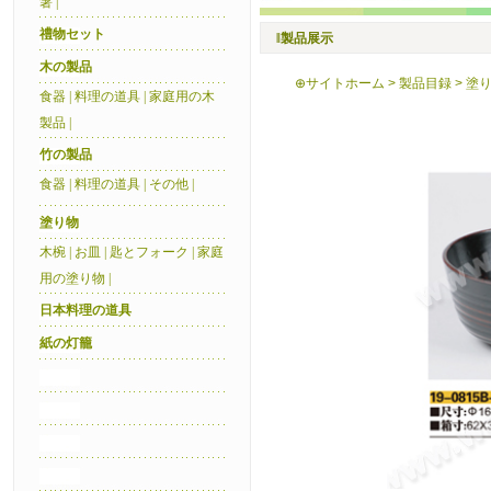
箸
|
禮物セット
‖製品展示
木の製品
⊕
サイトホーム
>
製品目録
>
塗り
食器
|
料理の道具
|
家庭用の木
製品
|
竹の製品
食器
|
料理の道具
|
その他
|
塗り物
木椀
|
お皿
|
匙とフォーク
|
家庭
用の塗り物
|
日本料理の道具
紙の灯籠