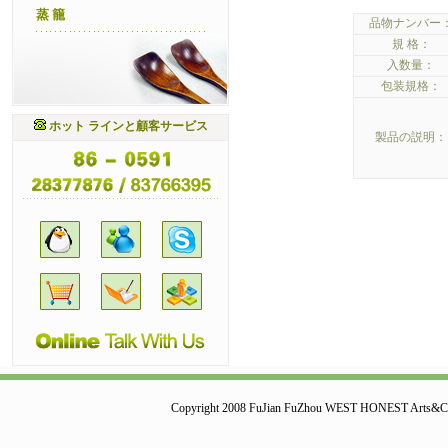
蒸 籠
品物ナンバー
規 格：
入数量：
包装規格：
ホット ラインと顧客サービス
製品の説明：
Copyright 2008 FuJian FuZhou WEST HONEST Arts&Cr