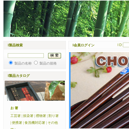
I D:
‖製品検索
‖会員ログイン
製品の名称
製品の規格
‖製品カタログ
お 箸
工芸箸
|
捺染箸
|
禮物箸
|
割り箸
|
便携箸
|
食洗機対応箸
|
その他